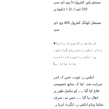
سسٹم پاور کنٹرول+5 وی ڈی سی
250 ایم اے (1.2 ڈبلیو) پر
مستقل کولنگ کنٹرول 400 وی ڈی
سی
کم طاقت والا چھوٹا سائیڈ
●
ونڈو ایکس رے جنریٹر (عام طور
پر ایکس رے ٹیوب کے نام سے
جانا جاتا ہے)
ایکس رے ٹیوب، جس کے اندر
سرایت شدہ لیڈ کے ساتھ خصوصی
علاج کیا گیا ہے، کو مکمل طور پر
ڈھال دیا گیا ہے، جس سے صرف
سائیڈ ونڈو ایکس رے ایگزٹ ایریا رہ