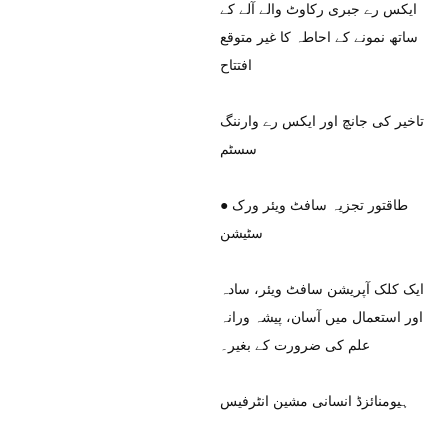
ایکس رے جبری رکاوٹ والے آلے کے
ساتھ نمونے کے احاطہ کا غیر متوقع
افتتاح
تاخیر کی جانچ اور ایکس رے وارننگ
سسٹم
طاقتور تجزیہ سافٹ ویئر ورک
●
سٹیشن
ایک کلک آپریشن سافٹ ویئر، سادہ
اور استعمال میں آسان، پیشہ ورانہ
علم کی ضرورت کے بغیر۔
ہیومنائزڈ انسانی مشین انٹرفیس