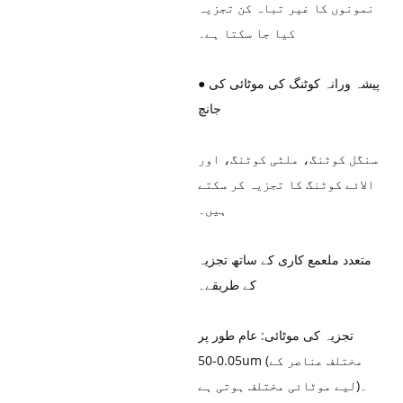
نمونوں کا غیر تباہ کن تجزیہ
کیا جا سکتا ہے۔
پیشہ ورانہ کوٹنگ کی موٹائی کی
●
جانچ
سنگل کوٹنگ، ملٹی کوٹنگ، اور
الائے کوٹنگ کا تجزیہ کر سکتے
ہیں۔
متعدد ملعمع کاری کے ساتھ تجزیہ
کے طریقے۔
تجزیہ کی موٹائی: عام طور پر
0.05-50um (مختلف عناصر کے
لیے موٹائی مختلف ہوتی ہے)۔