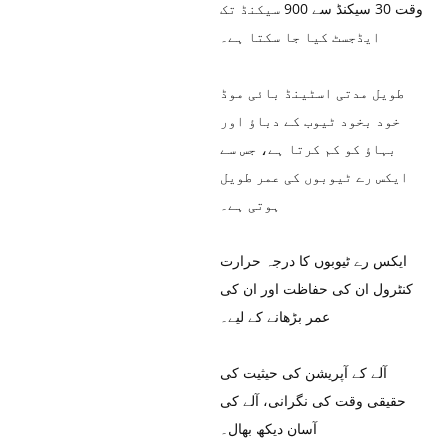
وقت 30 سیکنڈ سے 900 سیکنڈ تک
ایڈجسٹ کیا جا سکتا ہے۔
طویل مدتی اسٹینڈ بائی موڈ
خود بخود ٹیوب کے دباؤ اور
بہاؤ کو کم کرتا ہے، جس سے
ایکس رے ٹیوبوں کی عمر طویل
ہوتی ہے۔
ایکس رے ٹیوبوں کا درجہ حرارت
کنٹرول ان کی حفاظت اور ان کی
عمر بڑھانے کے لیے۔
آلے کے آپریشن کی حیثیت کی
حقیقی وقت کی نگرانی، آلے کی
آسان دیکھ بھال۔