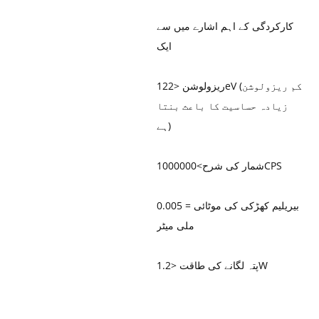
کارکردگی کے اہم اشارے میں سے
ایک
ریزولوشن <122eV (کم ریزولوشن
زیادہ حساسیت کا باعث بنتا
ہے)
شمار کی شرح>1000000CPS
بیریلیم کھڑکی کی موٹائی = 0.005
ملی میٹر
پتہ لگانے کی طاقت <1.2W