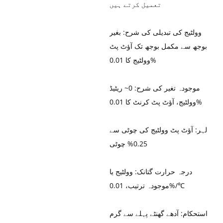
تعمیل کرتے ہیں
وولٹیج کی تبدیلی کی شرح: بغیر
بوجھ سے مکمل بوجھ تک آؤٹ پٹ
وولٹیج کا 0.01%
موجودہ تغیر کی شرح: 0~ ریٹیڈ
وولٹیج، آؤٹ پٹ کرنٹ کا 0.01%
لہر: آؤٹ پٹ وولٹیج کی چوٹی سے
0.25% چوٹی
درجہ حرارت گتانک: وولٹیج یا
موجودہ ترتیب، 0.01%/℃
استحکام: آدھے گھنٹے پہلے سے گرم