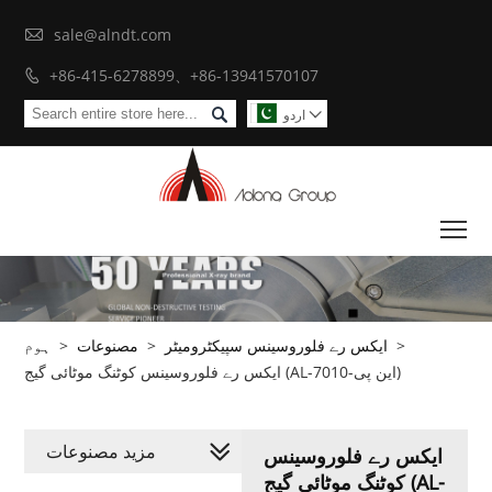

sale@alndt.com
+86-415-6278899、+86-13941570107


اردو

To
>
ایکس رے فلوروسینس سپیکٹرومیٹر
>
مصنوعات
>
ہوم
ایکس رے فلوروسینس کوٹنگ موٹائی گیج (AL-این پی-7010)
مزید مصنوعات
ایکس رے فلوروسینس
کوٹنگ موٹائی گیج (AL-