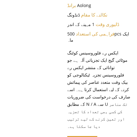
برانڈ
Aolong
نکالنے کا مقام
ڈنڈونگ
ڈلیوری وقت
1 مہینے کے اندر
فراہمی کی استعداد
500pcs ایک
ماہ
ایکس رے فلوروسینس کوٹنگ
موٹائی گیج ایک تجزیاتی آلہ ہے جو
توانائی کے منتشر ایکس رے
فلوروسینس تجزیہ ٹیکنالوجی کو
بیک وقت متعدد عناصر کی پیمائش
کرنے کے لیے استعمال کرتا ہے۔ اسے
صارف کی درخواست کی ضروریات
کے مطابق N / A سے U تک عناصر
کی کسی بھی تعداد کا تجزیہ
اور تعین کرنے کے لیے ترتیب
دیا جا سکتا ہے۔