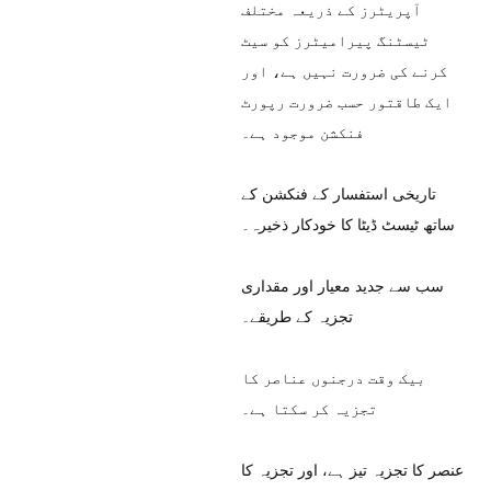
آپریٹرز کے ذریعہ مختلف
ٹیسٹنگ پیرامیٹرز کو سیٹ
کرنے کی ضرورت نہیں ہے، اور
ایک طاقتور حسب ضرورت رپورٹ
فنکشن موجود ہے۔
تاریخی استفسار کے فنکشن کے
ساتھ ٹیسٹ ڈیٹا کا خودکار ذخیرہ۔
سب سے جدید معیار اور مقداری
تجزیہ کے طریقے۔
بیک وقت درجنوں عناصر کا
تجزیہ کر سکتا ہے۔
عنصر کا تجزیہ تیز ہے، اور تجزیہ کا