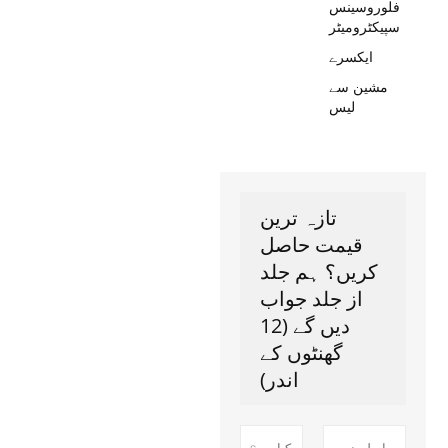
فلوروسینس
سپیکٹرومیٹر
ایکسرے
مشین سے
لیس
تازہ ترین
قیمت حاصل
کریں؟ ہم جلد
از جلد جواب
دیں گے (12
گھنٹوں کے
اندر)