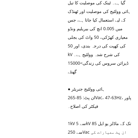
گیا ہے۔ ٹینک کی موصلیت کا تیل
ہائی وولٹیج کی موصلیت اور ٹھنڈک
کے لیے استعمال کیا جاتا ہے، جس
میں 0.005 انچ کی بیریلیم ونڈو
معیاری کھڑکی، 50 واٹ کی بجلی
کی کھپت کی درجہ بندی، اور 50
kV کی شرح شدہ وولٹیج ہے۔
ڈیزائن سروس کی زندگی>15000
گھنٹے
● ہائی وولٹیج جنریٹر
ان پٹ: 85-265Vac، 47-63Hz، پاور
فیکٹر کی اصلاح۔
1kV سے 5kV تک کے ماڈلز یو ایل 85
سے 250Vac ان پٹ معیارات کی