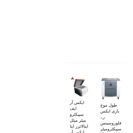
ایکس آر
طول موج
ایف
بازی ایکس
سپیکٹرو
رے
میٹر میٹل
فلوروسینس
اینالائزر ایڈ
سپیکٹرومیٹر
ایکس آر