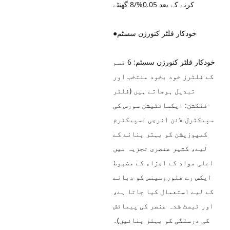
کرنے کے بعد 0.05%/8 گھنٹے
خودکار فلٹر کنورژن سسٹم
●
خودکار فلٹر کنورژن سسٹم: 6 قسم
کے فلٹرز خود بخود منتخب اور
تبدیل ہوجاتے ہیں (فلٹر
فنکشن: ایکسائٹیشن سورس کی
سپیکٹرل لائن انرجی اسپیکٹرم
کمپوزیشن کو بہتر بنانے کے
لیے، کثیر عنصری تجزیہ میں
اعلی مواد کے اجزاء کے مضبوط
ایکس رے فلوروسینس کو دبانے
کے لیے استعمال کیا جاتا ہے،
اور ٹیسٹ شدہ عنصر کی پیمائش
کی درستگی کو بہتر بنائیں)۔