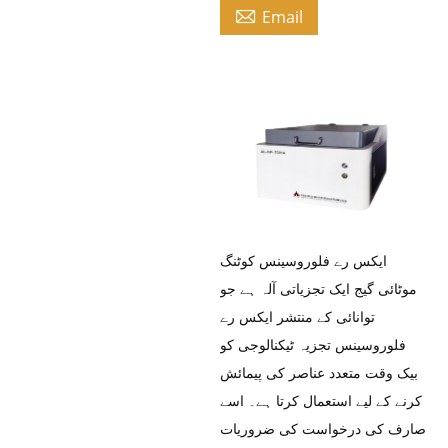

Email
ایکس رے فلوروسینس کوٹنگ
موٹائی گیج ایک تجزیاتی آلہ ہے جو
توانائی کے منتشر ایکس رے
فلوروسینس تجزیہ ٹیکنالوجی کو
بیک وقت متعدد عناصر کی پیمائش
کرنے کے لیے استعمال کرتا ہے۔ اسے
صارف کی درخواست کی ضروریات