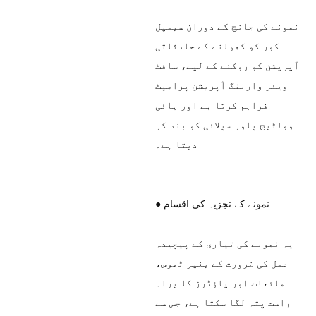
نمونے کی جانچ کے دوران سیمپل
کور کو کھولنے کے حادثاتی
آپریشن کو روکنے کے لیے، سافٹ
ویئر وارننگ آپریشن پرامپٹ
فراہم کرتا ہے اور ہائی
وولٹیج پاور سپلائی کو بند کر
دیتا ہے۔
● نمونے کے تجزیہ کی اقسام
یہ نمونے کی تیاری کے پیچیدہ
عمل کی ضرورت کے بغیر ٹھوس،
مائعات اور پاؤڈرز کا براہ
راست پتہ لگا سکتا ہے، جس سے