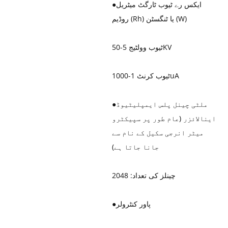
ایکس رے ٹیوب ٹارگٹ میٹریل
●
روڈیم (Rh) یا ٹنگسٹن (W)
ٹیوب وولٹیج 5-50KV
ٹیوب کرنٹ 1-1000uA
ملٹی چینل پلس ایمپلیٹیوڈ
●
اینالائزر (عام طور پر سپیکٹرو
میٹر انرجی سکیل کے نام سے
جانا جاتا ہے)
چینلز کی تعداد: 2048
پاور کنٹرولر
●