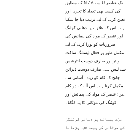
کے مطابق N / A سے U تک عناصر
کی کسی بھی تعداد کا تجزیہ اور
تعین کرنے کے لیے ترتیب دیا جا سکتا
ہے۔ اس کے علاوہ، یہ دھاتی کوٹنگ
اور عنصر کے مواد کی پیمائش کی
ضروریات کو پورا کرنے کے لیے
مکمل طور پر فعال ٹیسٹنگ سافٹ
ویئر اور صارف دوست انٹرفیس
سے لیس ہے۔ صارف دوست ڈیزائن
جانچ کے کام کو زیادہ آسانی سے
مکمل کرتا ہے۔ اس آلے کے دو کام
ہیں: عنصر کے مواد کی پیمائش اور
کوٹنگ کی موٹائی کا پتہ لگانا۔
بڑے پیمانے پر دھاتی کوٹنگز
کی موٹائی کی پیمائش، چڑھانا