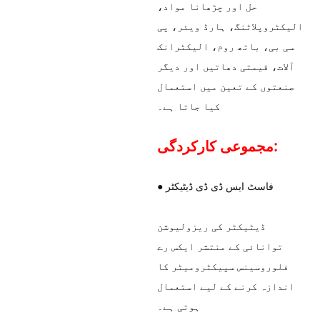
حل اور چڑھانا مواد،
الیکٹروپلاٹنگ، ہارڈ ویئر، پی
سی بی، باتھ روم، الیکٹرانک
آلات، قیمتی دھاتیں اور دیگر
صنعتوں کے تعین میں استعمال
کیا جاتا ہے۔
مجموعی کارکردگی:
● فاسٹ ایس ڈی ڈی ڈیٹیکٹر
ڈیٹیکٹر کی ریزولیوشن
توانائی کے منتشر ایکس رے
فلوروسینس سپیکٹرومیٹر کا
اندازہ کرنے کے لیے استعمال
ہوتی ہے۔