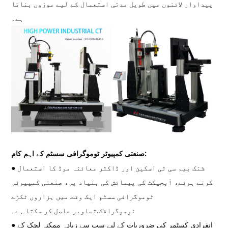
پیداوار لائنوں میں طویل مدتی استعمال کے لیے موزوں بناتا
ہے۔
صنعتی کمپیوٹر ٹوموگرافی سسٹم کے اہم کام:
● شنک بیم سی ٹی اسکین اور ڈاکٹر معائنہ موڈ کا استعمال
کرتے ہوئے، آبجیکٹ کی پیمائش کی بنیاد پر، صنعتی کمپیوٹر
ٹوموگرافی سسٹم ایک وقت میں ہزاروں ٹکڑے
ٹوموگرافک.تصاویر حاصل کر سکتا ہے۔
● انفرادی کسٹمر کی ضروریات کے لیے سب سے زیادہ ممکنہ لچک کے