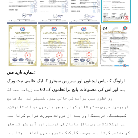
ہمارے بارے میں:
اولونگ کے پاس ایجنٹوں اور سروس سینٹرز کا ایک عالمی نیٹ ورک
ہے، اور اس کی مصنوعات پانچ براعظموں کے 60 سے زیادہ ممالک
اور خطوں میں برآمد کی جاتی ہیں۔ کمپنی نے ایک جامع
اوورسیز سروس سسٹم قائم کیا ہے، جو صارفین کو انسٹالیشن،
کمیشننگ، ٹریننگ اور بعد از فروخت سپورٹ فراہم کرتا ہے۔
یہ لوکلائزڈ سروس ماڈل سامان کی ترسیل اور آپریشن کے چکر
کو مختصر کرتا ہے، جس سے گاہک کے تجربے میں اضافہ ہوتا ہے۔