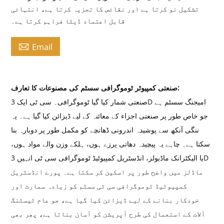
تشکیل نو کرتا ہے اور نقائص کا تجزیہ کرتا ہے، انتہائی
قابل اعتماد ڈیٹا فراہم کرتا ہے۔

Email
صنعتی کمپیوٹر ٹوموگرافی سسٹم کی مصنوعات کا تعارف:
صنعتی شمار کیا گیا ٹوموگرافی۔ سی ٹی ایک 3D امیجنگ سسٹم ہے
جو خاص طور پر صنعتی اجزاء کے معائنہ کے لیے ڈیزائن کیا گیا ہے۔ یہ
ننگی آنکھ سے پوشیدہ اندرونی ڈھانچے کو مکمل طور پر دوبارہ بنا
سکتا ہے۔ چاہے یہ پیچیدہ دھاتی پرزے ہوں، ہلکے وزن والے مواد ہوں،
یا الیکٹرانک ماڈیولز، انڈسٹریل کمپیوٹیڈ ٹوموگرافی سی ٹی انہیں 3D
ماڈلز میں واضح طور پر اسکین کر سکتا ہے۔ پورے انڈسٹریل
کمپیوٹیڈ ٹوموگرافی سی ٹی سسٹم کو زیادہ سمارٹ اور
خودکار بنانے کے لیے ڈیزائن کیا گیا ہے، جو عام ٹیسٹنگ
آلات کے استعمال کی طرح آپریشن کو آسان بناتا ہے، پھر بھی