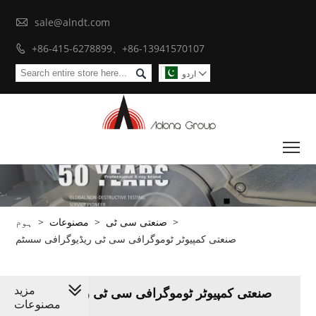

sale@alndt.com
+86-415-6278899、+86-13941570107


اردو

To
>
صنعتی سی ٹی
>
مصنوعات
>
ہوم
صنعتی کمپیوٹر ٹوموگرافی سی ٹی ریڈیوگرافی سسٹم
مزید
صنعتی کمپیوٹر ٹوموگرافی سی ٹی ریڈیوگرافی
مصنوعات
سسٹم