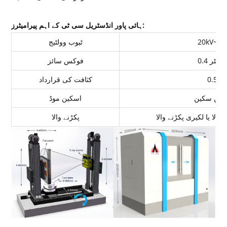
ہائی پاور انڈسٹریل سی ٹی کے اہم پیرامیٹرز:
20kV~45
ٹیوب وولٹیج
لی میٹر
فوکس سائز
0.50
کثافت کی قرارداد
بین سکین
اسکین موڈ
والا یا لکیری پکڑنے والا
پکڑنے والا