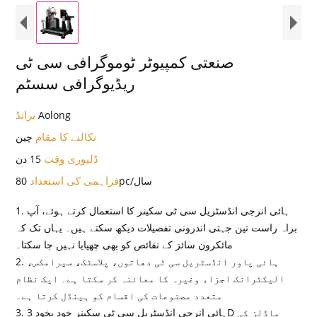
صنعتی کمپیوٹر ٹوموگرافی سی ٹی
ریڈیوگرافی سسٹم
برانڈ
Aolong
نکالنے کا مقام
چین
ڈلیوری وقت
15 دن
فراہمی کی استعداد
80pc/سال
1. ہائی انرجی انڈسٹریل سی ٹی سکینر کا استعمال کرتے ہوئے، آپ
براہ راست تین جہتی اندرونی تفصیلات دیکھ سکتے ہیں۔ یہاں تک کہ
مائکرون سائز کے نقائص کو بھی چھپایا نہیں جا سکتا۔
2. ہائی پاور انڈسٹریل سی ٹی دھاتوں، پلاسٹک، سیرامکس،
الیکٹرانک اجزاء وغیرہ کا معائنہ کر سکتا ہے۔ ایک نظام
متعدد مصنوعات کی اقسام کو ہینڈل کرتا ہے۔
3. ہائی انرجی انڈسٹریل سی ٹی سکینر خود بخود 3D ماڈلز کی