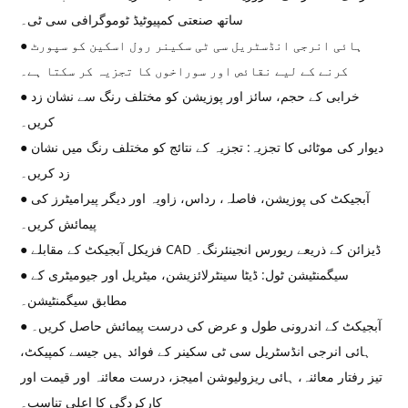
ساتھ صنعتی کمپیوٹیڈ ٹوموگرافی سی ٹی۔
● ہائی انرجی انڈسٹریل سی ٹی سکینر رول اسکین کو سپورٹ
کرنے کے لیے نقائص اور سوراخوں کا تجزیہ کر سکتا ہے۔
● خرابی کے حجم، سائز اور پوزیشن کو مختلف رنگ سے نشان زد
کریں۔
● دیوار کی موٹائی کا تجزیہ: تجزیہ کے نتائج کو مختلف رنگ میں نشان
زد کریں۔
● آبجیکٹ کی پوزیشن، فاصلہ، رداس، زاویہ اور دیگر پیرامیٹرز کی
پیمائش کریں۔
● فزیکل آبجیکٹ کے مقابلے CAD ڈیزائن کے ذریعے ریورس انجینئرنگ۔
● سیگمنٹیشن ٹول: ڈیٹا سینٹرلائزیشن، میٹریل اور جیومیٹری کے
مطابق سیگمنٹیشن۔
● آبجیکٹ کے اندرونی طول و عرض کی درست پیمائش حاصل کریں۔
ہائی انرجی انڈسٹریل سی ٹی سکینر کے فوائد ہیں جیسے کمپیکٹ،
تیز رفتار معائنہ، ہائی ریزولیوشن امیجز، درست معائنہ اور قیمت اور
کارکردگی کا اعلی تناسب۔