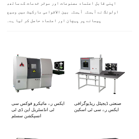
اپنی قابل اعتماد مصنوعات اور موثر خدمات کے ساتھ،
اولونگ نے آہستہ آہستہ بین الاقوامی مارکیٹ میں وسیع
پیمانے پر پہچان اور اعتماد حاصل کر لیا ہے۔
صنعتی ڈیجیٹل ریڈیوگرافی
ایکس رے مائیکرو فوکس سی
ایکس رے سی ٹی اسکین
ٹی انڈسٹریل این ڈی ٹی
انسپکشن سسٹم