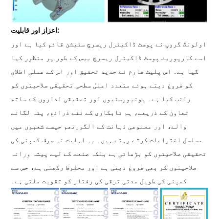
اعزاز اور قابلیت:
اولونگ گروپ نے پوسٹ ڈاکیٹرل ریسرچ سٹیشن قائم کیا ہے اور
اسے کارپوریٹ پوسٹ ڈاکیٹرل ریسرچ بیس کے طور پر منظور کیا
گیا ہے۔ اس پلیٹ فارم نے جدید تحقیق اور اس کے عملی اطلاق
کو فروغ دیتے ہوئے متعدد اعلیٰ سطحی تحقیقی صلاحیتوں کو
راغب کیا ہے۔ یونیورسٹیوں اور تحقیقی اداروں کے ساتھ
تعاون کے ذریعے، ہم تابکاری کے نئے ذرائع، پتہ لگانے
والے، اور مصنوعی ذہانت کے الگورتھم جیسے شعبوں میں
مسلسل اختراعات کرتے رہتے ہیں۔ یہ اہلیت نہ صرف کمپنی کی
تحقیقی صلاحیتوں کو بڑھاتی ہے بلکہ صنعت کے لیے پیشہ ورانہ
صلاحیتوں کو بھی فروغ دیتی ہے اور محفوظ رکھتی ہے، جس سے
کمپنی کی طویل مدتی ترقی کی رفتار کو تقویت ملتی ہے۔