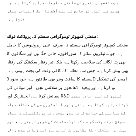
بہت تفصیلی اندرونی ساختی معلومات فراہم کرتا ہے۔ یہ
جدید غیر تباہ کن جانچ کے لیے آلات کا ایک انتہائی عملی
ٹکڑا ہے۔
صنعتی کمپیوٹر ٹوموگرافی سسٹم کے پروڈکٹ فوائد:
صنعتی کمپیوٹر ٹوموگرافی سسٹم نہ صرف اعلیٰ ریزولیوشن کا حامل
ہے، جو مائیکرون سائز کے سوراخوں، خالی جگہوں اور شگافوں کا
بھی پتہ لگانے کی صلاحیت رکھتا ہے، بلکہ تیز رفتار سکیننگ کی رفتار
بھی پیش کرتا ہے، جس سے معائنہ کے کافی وقت کی بچت ہوتی ہے۔
سسٹم کا سافٹ ویئر بھی طاقتور ہے، خود بخود 3D امیجز کی تشکیل
نو کرتا ہے اور پیچیدہ ڈھانچوں پر سلائس تجزیہ اور موٹائی کی
پیمائش کرتا ہے، انجینئرنگ اور R&D ٹیموں کے لیے زیادہ مفید
ڈیٹا فراہم کرتا ہے۔ ہائی پاور انڈسٹریل سی ٹی مختلف مواد
کے معائنے کی حمایت کرتا ہے، بیچوں یا پروڈکٹس کے درمیان
سوئچ کرتے وقت کم سے کم ایڈجسٹمنٹ کی ضرورت ہوتی ہے، اور
بہترین استحکام کا مظاہرہ کرتے ہوئے، اسے زیادہ شدت والی