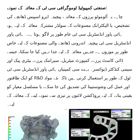
صنعتی کمپیوٹیڈ ٹوموگرافی سی ٹی کے معائنہ کے نمونے:
چاہے یہ آٹوموٹو پرزوں کے معائنہ، پیچیدہ ایرو اسپیس ڈھانچے کی
تشخیص، یا الیکٹرانک مصنوعات کے سولڈر مشترکہ معائنہ کے لیے ہو،
ہائی پاور انڈسٹریل سی ٹی عام طور پر لاگو ہوتا ہے۔ ہائی پاور
انڈسٹریل سی ٹی پیچیدہ اندرونی ڈھانچے والی مصنوعات کے لیے خاص
طور پر موزوں ہے جنہیں معائنہ کے لیے جدا نہیں کیا جا سکتا، جیسے
ڈائی کاسٹ پرزے، کمپوزٹ میٹریل، سیرامک ​​پرزے، بیٹری پیک اور
سیمی کنڈکٹر ڈیوائسز۔ بہت سی کمپنیاں ہائی پاور انڈسٹریل سی ٹی
کو ایک طاقتور R&D ٹول کے طور پر استعمال کرتی ہیں تاکہ نئے مواد
اور عمل کی وشوسنییتا کی تصدیق کی جا سکے، یا مسلسل معیار کو
یقینی بنانے کے لیے پروڈکشن لائنوں پر تیزی سے نمونے لینے کے معائنے کے
لیے۔