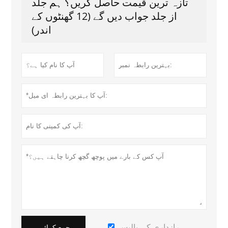
تازہ ترین قیمت حاصل کریں؟ ہم جلد
از جلد جواب دیں گے (12 گھنٹوں کے
اندر)
رازداری کی پالیسی
جمع کرائیں