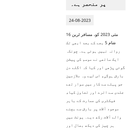
پر منحصر ہے۔
24-08-2023
16 مئی 2023 کو، مسافر ٹرین
شام 5 بجے کے بعد ابھی تک
روانہ نہیں ہوئی ہے۔ چونکہ
ایک ساتھی نے موسم کی پیشن
گوئی پڑھی اور کہا کہ اگلے دن
بارش ہوگی، اس لیے وہ ملازمین
جو پہلے سے کار میں سوار تھے
جلدی سے اترے اور تعاون کیا،
فیکٹری کی عمارت کے باہر
موجود آلات پر بارش سے بچنے
والے آلات رکھ دیے۔ یونٹ میں
ہر چیز کی دیکھ بھال اور