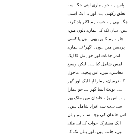
پاس ہے جو ہماری اپنی جگہ سے
تعلق رکھتی ہے، اور یہ ایک ایسی
جگہ بھی ہے جسے ہم اکثر یاد کرتے
ہیں، یہاں تک کہ ہمارے دلوں میں،
چاہے ہم کہیں بھی ہوں یا کسی
پردیس میں ہوں۔ 'گھر' نے ہمارے
اندر جذبات اور خواہش کا ایک
لمس شامل کیا ہے۔ لیکن وسیع
معاشرے میں، اس پیچیدہ ماحول
کے درمیان، ہمارا اپنا ایک اور گھر
ہے۔ یونٹ ایسا گھر ہے جو ہمارا
ہے۔ اس بڑے خاندان میں ملک بھر
سے بہت سے افراد شامل ہیں۔
اس خاندان کی وجہ سے، ہم یہاں
ایک مشترکہ خواب کے لیے ملتے
ہیں، جانتے ہیں، اور یہاں تک کہ