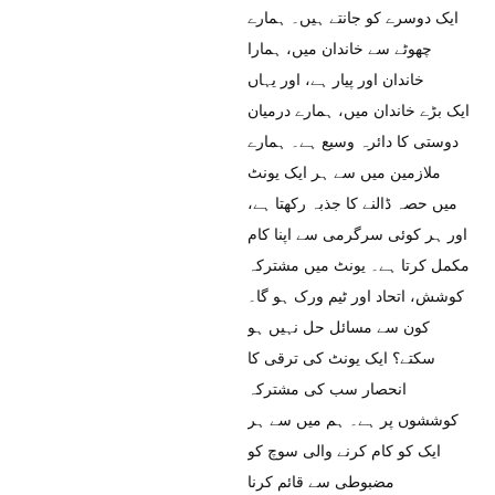
ایک دوسرے کو جانتے ہیں۔ ہمارے
چھوٹے سے خاندان میں، ہمارا
خاندان اور پیار ہے، اور یہاں
ایک بڑے خاندان میں، ہمارے درمیان
دوستی کا دائرہ وسیع ہے۔ ہمارے
ملازمین میں سے ہر ایک یونٹ
میں حصہ ڈالنے کا جذبہ رکھتا ہے،
اور ہر کوئی سرگرمی سے اپنا کام
مکمل کرتا ہے۔ یونٹ میں مشترکہ
کوشش، اتحاد اور ٹیم ورک ہو گا۔
کون سے مسائل حل نہیں ہو
سکتے؟ ایک یونٹ کی ترقی کا
انحصار سب کی مشترکہ
کوششوں پر ہے۔ ہم میں سے ہر
ایک کو کام کرنے والی سوچ کو
مضبوطی سے قائم کرنا