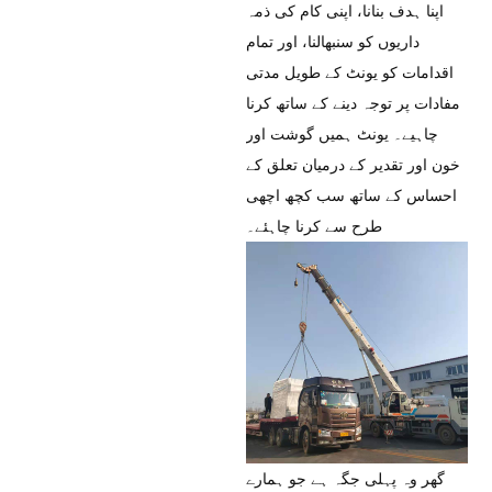
اپنا ہدف بنانا، اپنی کام کی ذمہ
داریوں کو سنبھالنا، اور تمام
اقدامات کو یونٹ کے طویل مدتی
مفادات پر توجہ دینے کے ساتھ کرنا
چاہیے۔ یونٹ ہمیں گوشت اور
خون اور تقدیر کے درمیان تعلق کے
احساس کے ساتھ سب کچھ اچھی
طرح سے کرنا چاہئے۔
گھر وہ پہلی جگہ ہے جو ہمارے