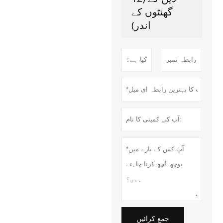
گھنٹوں کے
اندر)
جمع کرائیں