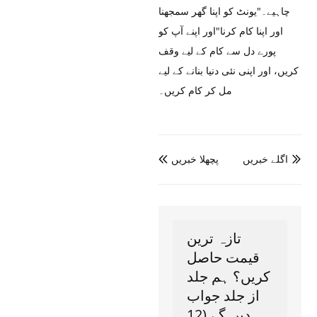
چاہیے۔"یونٹ کو اپنا گھر سمجھنا
اور اپنا کام کرنا"اور اپنے آپ کو
پورے دل سے کام کے لیے وقف
کریں، اور اپنی نئی دنیا بنانے کے لیے
مل کر کام کریں۔
اگلے خبریں
پچھلا خبریں


تازہ ترین
قیمت حاصل
کریں؟ ہم جلد
از جلد جواب
دیں گے (12