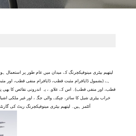
لیتھیم بیٹری مینوفیکچرنگ کے میدان میں عام طور پر استعمال ہونے
ہے (بشمول ڈایافرام مثبت قطب، ڈایافرام منفی قطب، اور مثب
قطب، اور منفی قطب)۔ اس کے علاوہ، یہ اندرونی نقائص کا بھی پتہ
خراب بیٹری شیل کا سائز، چپکنے والی جگہ، اور غیر ملکی اشیاء
آئٹمز ہیں۔ لیتھیم بیٹری مینوفیکچرنگ ریٹ کی گارن