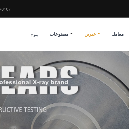
70107
معاملہ
خبریں
مصنوعات
ہوم