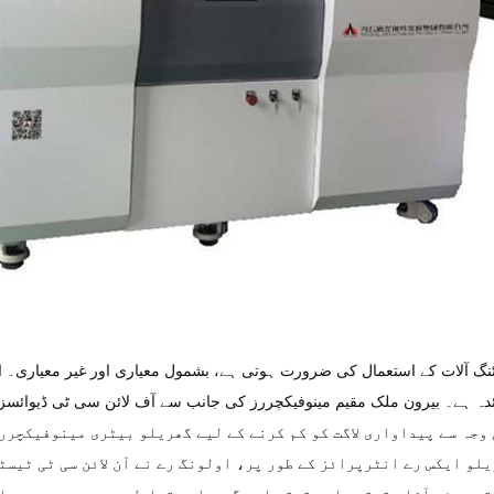
ٹنگ آلات کے استعمال کی ضرورت ہوتی ہے، بشمول معیاری اور غیر معیاری۔ 
فائدہ ہے۔ بیرون ملک مقیم مینوفیکچررز کی جانب سے آف لائن سی ٹی ڈیوائس
یلو مصنوعات سے 2-3 گنا ہے، جس کی وجہ سے پیداواری لاگت کو کم کرنے کے لیے گھریلو بیٹری مینوفی
لو ایکس رے انٹرپرائز کے طور پر، اولونگ رے نے آن لائن سی ٹی ٹیسٹ
تے ہوئے آزاد تحقیق اور ترقی اور گھریلو متبادل میں دوہری مدد حا