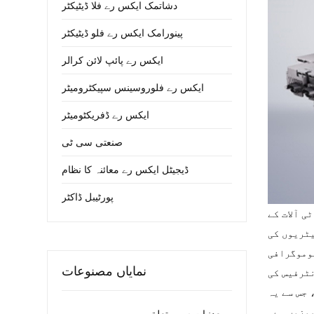
دشاتمک ایکس رے فلا ڈیٹیکٹر
پینورامک ایکس رے فلو ڈیٹیکٹر
ایکس رے پائپ لائن کرالر
ایکس رے فلوروسینس سپیکٹرومیٹر
ایکس رے ڈفریکٹومیٹر
صنعتی سی ٹی
ڈیجیٹل ایکس رے معائنہ کا نظام
پورٹیبل ڈاکٹر
ی آلات کے
یٹریوں کی
ٹوموگرافی
نمایاں مصنوعات
نٹرفیس کی
 جس سے یہ
موزوں ہے۔
معدنیات سے متعلق