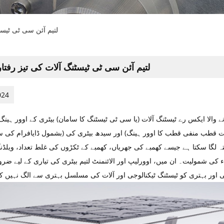
لتیم آئن سی ٹی ٹیسٹ
لتیم آئن سی ٹی ٹیسٹنگ آلات کی تیز رفتا
024
 والا ایکس رے ٹیسٹنگ آلات (یا سی ٹی ٹیسٹنگ کا سامان) بیٹری کے اوور ہینگ کا
ت قطب منفی قطب کا اوور ہینگ) اور سیدھ بیٹری کی (بشمول ڈایافرام کی س
 لگا سکتا ہے جیسے کھمبے کی جھریاں، کھمبے کے ٹکڑوں کی غلط تعداد، ویلڈنگ
 کی شمولیت۔ ان میں، اوورلیپ اور الائنمنٹ لتیم بیٹری کی تیاری کے لیے ضر
ٹی اور بہتری کو ٹیسٹنگ ٹیکنالوجی اور آلات کی مسلسل بہتری سے الگ نہیں کی