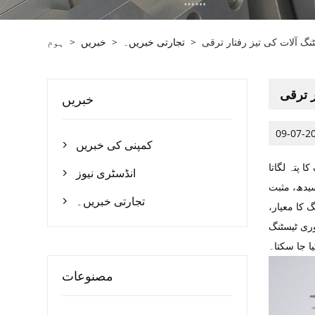
نگ آلات کی تیز رفتار ترقی
>
تجارتی خبریں۔
>
خبریں
>
ہوم
ر ترقی
خبریں
09-07-2
کمپنی کی خبریں

 پتہ لگاتا
انڈسٹری نیوز

یدھ، مثبت
تجارتی خبریں۔

 کا معیار،
وری ٹیسٹنگ
ا جا سکتا۔
مصنوعات