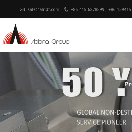

sale@alndt.com
+86-415-6278899、+86-139415
