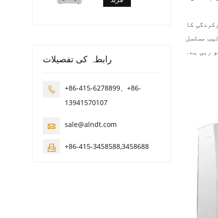
رکردگی کا
تیب مسلسل
و رہی ہے۔
رابطہ کی تفصیلات
+86-415-6278899、+86-

13941570107
sale@alndt.com

+86-415-3458588,3458688
