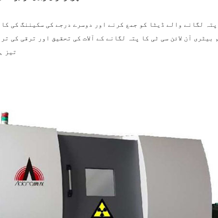
ا پتہ لگانے والے ڈیٹا کو جمع کرنے اور دوسرے درجے کی سکیننگ کی کا
بیٹری آن لائن سی ٹی کا پتہ لگانے کے آلات کی تحقیق اور ترقی کی تر
تیز ہ