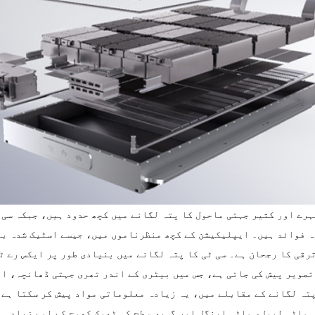
رے اور کثیر جہتی ماحول کا پتہ لگانے میں کچھ حدود ہیں، جبکہ سی ٹ
دہ فوائد ہیں۔ ایپلیکیشن کے کچھ منظرناموں میں، جیسے اسٹیک شدہ ب
ترقی کا رجحان ہے۔ سی ٹی کا پتہ لگانے میں بنیادی طور پر ایکس رے 
تصویر پیش کی جاتی ہے، جس میں بیٹری کے اندر تھری جہتی ڈھانچہ، ا
پتہ لگانے کے مقابلے میں، یہ زیادہ معلوماتی مواد پیش کر سکتا ہے،
 ملٹی لیول، ملٹی اینگل اور گہری سطح کی ٹھیک کھوج کے لیے زیادہ 