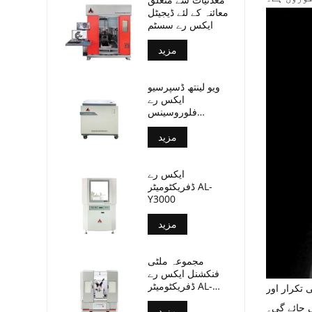
معائنہ کے لئے ڈیجیٹل
ایکس رے سسٹم
مزید
ویو لینتھ ڈسپرسیو
ایکس رے
فلوروسینس
سپیکٹرو میٹر (AL-
بی پی-3000)
مزید
ایکس رے
ڈفریکٹومیٹر AL-
Y3000
مزید
مجموعہ ملٹی
فنکشنل ایکس رے
ڈفریکٹومیٹر AL-
 تکرار اور
Y3500
ی جائے گی۔
مزید