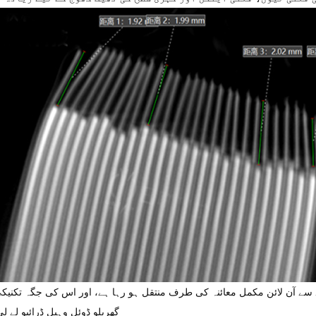
نے سے آن لائن مکمل معائنہ کی طرف منتقل ہو رہا ہے، اور اس کی جگہ تکنیکی
گھریلو ڈوئل وہیل ڈرائیو لے ل