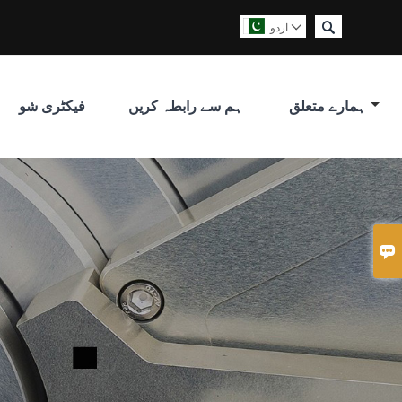

اردو

ہمارے متعلق
ہم سے رابطہ کریں
فیکٹری شو
