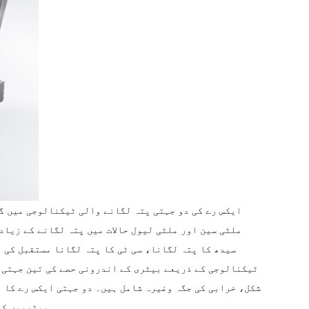
ایکس رے کی دو جہتی پتہ لگانے والی ٹیکنالوجی میں گہ
ملٹی سین اور ملٹی لیول حالات میں پتہ لگانے کے زیا
سیدھ کا پتہ لگانا، سی ٹی کا پتہ لگانا مستقبل کی 
ٹیکنالوجی کے ذریعے بیٹری کے اندرونی حصے کی تین جہتی 
شکل، خرابی کی جگہ وغیرہ شامل ہیں۔ دو جہتی ایکس رے کا 
بیٹریوں کی