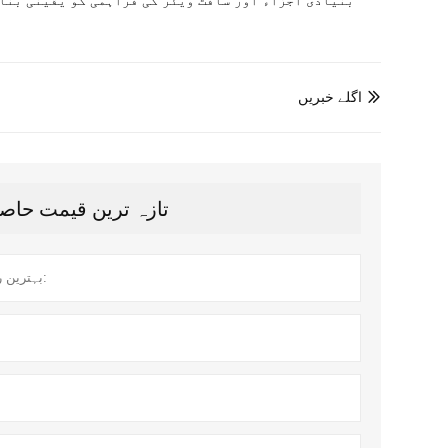
اگلے خبریں

تازہ ترین قیمت حاصل کریں؟