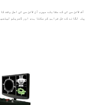
آف لائن سی ٹی کے مقابلے میں، آن لائن سی ٹی اصل وقت ک
پتہ لگانے کے حل فراہم کر سکتا ہے، اور گھریلو لیتھیم 