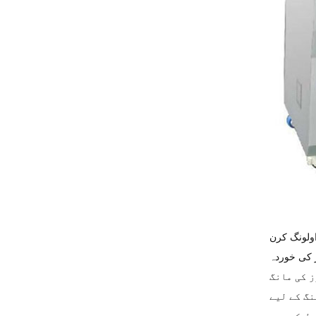
اولونگ کرن
ز کی خوردہ
کچررز کی مانگ
نگ کے لیے
صل کی ہے۔