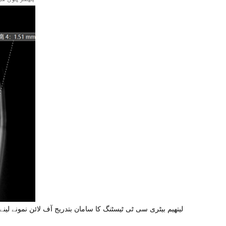
لیتھیم بیٹری سی ٹی ٹیسٹنگ کا سامان بتدریج آف لائن نمونے لی