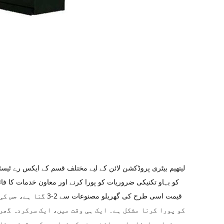
لیتھیم بیٹری پروڈکشن لائن کے لیے مختلف قسم کے ایکس رے ٹیس
کو بہاو تکنیکی ضروریات کو پورا کرنے اور معاون خدمات کا 
قیمت اسی طرح کی گھر
کو پورا کرنا مشکل ہے۔ ایک ہی وقت میں، ایک سرکردہ گھری
بنیادی اجزاء اور سافٹ ویئر کی فراہمی کو یقینی بنا