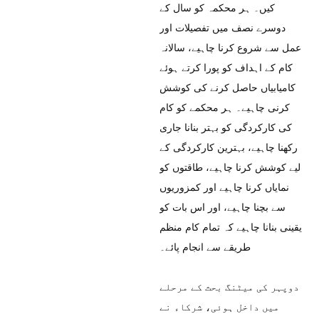
کیں۔ ہر محکمہ کو سال کے
دوسرے نصف میں تفصیلات اور
عمل سے شروع کرنا چاہیے، سالانہ
کام کے اہداف کو پورا کرتے ہوئے
کامیابیاں حاصل کرنے کی کوشش
کرنی چاہیے۔ ہر محکمے کو کام
کی کارکردگی کو بہتر بنانا جاری
رکھنا چاہیے، بہترین کارکردگی کے
لیے کوشش کرنا چاہیے، طاقتوں کو
نمایاں کرنا چاہیے اور کمزوریوں
سے بچنا چاہیے، اور اس بات کو
یقینی بنانا چاہیے کہ تمام کام منظم
طریقے سے انجام پائے۔
دوپہر کی میٹنگ بحث کے مرحلے
میں داخل ہوئی، شرکاء نے