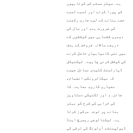
ہے۔ سیلز سسٹم کو کوتاہیوں
کو پورا کرنے اور لمبے لمبے
حصے بنانے کے لیے جاری رکھنے
کی ضرورت ہے، اور سال کی
دوسری ششماہی میں کوششوں کے
ذریعے سالانہ فروخت کے ہدف
میں نئی ​​کامیابیاں حاصل کرنے
کی کوشش کرنی چاہیے۔ ٹیکنیکل
ڈپارٹمنٹ کلیدی مسائل جیسے
کہ میکاٹرونکس انضمام،
معیاری کاری، معاہدہ کا
جائزہ، اور تکنیکی دستاویز
کی خرابی کی شرح کو بہتر
بنانے پر توجہ مرکوز کرتا
ہے۔ ٹیکنالوجی ریسرچ اینڈ
ڈیولپمنٹ، آولونگ کی ترقی کی