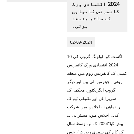
2024 اقتصادی ورک
کانفرنس کامیابی
کے ساتھ منعقد
ہوئی۔
02-09-2024
10 اگست کو، اولونگ گروپ کی
2024 اقتصادی ورک کانفرنس
کمپنی کے کانفرنس روم میں منعقد
ہوئی۔ چیئرمین لی یبن اور دیگر
گروپ ایگزیکٹوز، محکمہ کے
سربراہان اور تکنیکی ٹیم کے
رہنماؤں نے اجلاس میں شرکت
کی۔ اجلاس میں، مسٹر لی نے
پیش کیا"2024 کے لیے وسط سال
کے کام کی سمری رپورٹ"، جس