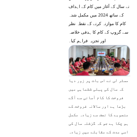
نے سال کے آغاز میں کام کے اہداف
کے ساتھ 2024 میں مکمل شدہ
کام کا موازنہ کرنے کے نقطہ نظر
سے گروپ کے کام کا ہدفی خلاصہ
اور تجزیہ فراہم کیا۔
مسٹر لی نے اس بات پر زور دیا
کہ سال کی پہلی ششماہی میں
فروخت کا کام آسانی سے آگے
بڑھا ہے اور سالانہ فروخت کے
منصوبے کا نصف سے زیادہ مکمل
ہو چکا ہے جو کہ گزشتہ سال کی
اسی مدت کے مقابلے میں زیادہ