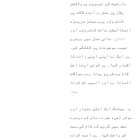
مارکیٹ کی توسیع، پروڈکشن
پلان پر عمل درآمد، لاگت پر
کنٹرول، پری سیلز سروسز،
انسٹالیشن سائٹ کنٹرول، اور
ادارہ جاتی عمل میں بہتری
جیسے موضوعات پر گفتگو کی۔
ہر ایک نے اپنی اپنی رائے کا
اظہار کیا۔ ہر کوئی اپنے اصل
کام سے شروع ہوتا ہے، سوالات
اٹھاتا ہے اور انہیں حل کرتا
ہے۔
یہ میٹنگ ایک اعلیٰ معیار اور
موثر تھی، جس نے سال کے دوسرے
نصف میں گروپ کے کام کی سمت
کو واضح کیا۔ ہم امید کرتے