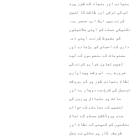
بنیادی اور بنیاد کے طور پر،
اس کی ترقی اور طاقت کا تعین
کرنے میں ایک اہم عنصر ہے۔
تکنیکی عملے کو اپنی صلاحیتوں
کو مضبوط کرنے، اپنی ذمہ
داری کے احساس کو بڑھانے اور
مصنوعات کے منصوبوں کے لیے
ٹھوس تعاون فراہم کرنے کی
ضرورت ہے۔ اس وقت پیداواری
نظام بنیادی طور پر کم بروقت
ترسیل کی شرح سے دوچار ہے اور
سائٹ پر متبادل پرزوں کی
تنصیب کے معاملے کے حوالے
سے، پروڈکشن سسٹم کے تمام
محکموں کو کمپنی کے نظام اور
طریقہ کار پر سختی سے عمل