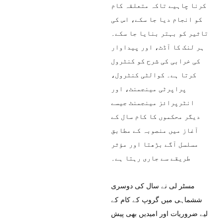
کرنا چاہیے تاکہ متعلقہ کام
کو انجام دیا جا سکے، اس کی
تاثیر کو بہتر بنایا جا سکے۔
ہر لنک کا آڈٹ، اور پیداوار
کی خرابی کی شرح کو کنٹرول
کرتا ہے۔ کوالٹی کنٹرول،
پراپرٹی مینجمنٹ، اور
انٹرپرائز مینجمنٹ جیسے
دیگر محکموں کا کام سال کے
آغاز میں منصوبہ کے مطابق
مسلسل آگے بڑھتا اور مؤثر
طریقے سے جاری رہتا ہے۔
مسٹر لی نے سال کی دوسری
ششماہی میں گروپ کے کام کے
لیے ضروریات اور امیدیں بھی پیش