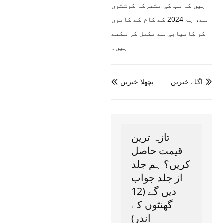
ہیں کہ سب کی مشترکہ کوششوں
سے، ہم 2024 کے کام کے کاموں
کو کامیابی سے مکمل کر سکتے
ہیں۔
اگلے خبریں
پچھلا خبریں


تازہ ترین
قیمت حاصل
کریں؟ ہم جلد
از جلد جواب
دیں گے (12
گھنٹوں کے
اندر)