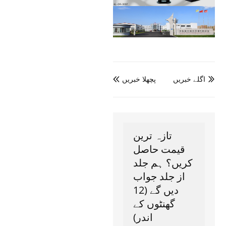
اگلے خبریں
پچھلا خبریں


تازہ ترین
قیمت حاصل
کریں؟ ہم جلد
از جلد جواب
دیں گے (12
گھنٹوں کے
اندر)