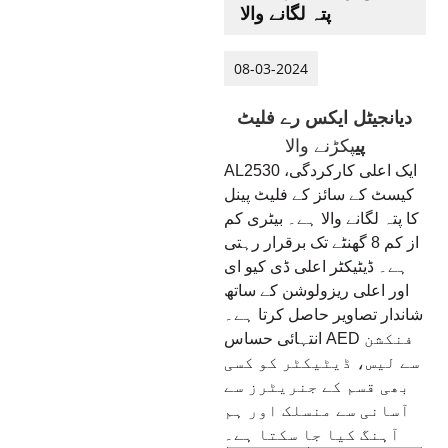
پتہ لگانے والا
08-03-2024
دیان
جیٹل ایکس رے فلیٹ
پی
پکڑنے والا
AL2530 ایک اعلی کارکردگی،
کیسٹ کے سائز کے فلیٹ پینل
کا پتہ لگانے والا ہے۔ بیٹری کم
از کم 8 گھنٹے تک برقرار رہتی
ہے۔ ڈیٹیکٹر اعلی ڈی کیو ای
اور اعلی ریزولوشن کے ساتھ
شاندار تصاویر حاصل کرتا ہے۔
انتہائی حساس AED فنکشن
سے لیس، ڈیٹیکٹر کو کسی
بھی قسم کے جنریٹرز سے
آسانی سے منسلک اور ہم
آہنگ کیا جا سکتا ہے۔