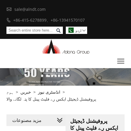

sale@alndt.com
+86-415-6278899、+86-13941570107


اردو

To
>
انڈسٹری نیوز
>
خبریں
>
ہوم
پروفیشنل ڈیجیٹل ایکس رے فلیٹ پینل کا پتہ لگانے والا
مزید مصنوعات
پروفیشنل ڈیجیٹل
ایکس رے فلیٹ پینل کا