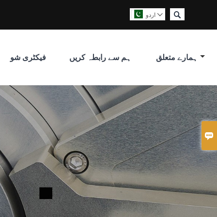

اردو

ہمارے متعلق
ہم سے رابطہ کریں
فیکٹری شو
