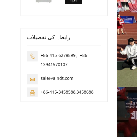
رابطہ کی تفصیلات
+86-415-6278899、+86-

13941570107
sale@alndt.com

+86-415-3458588,3458688
