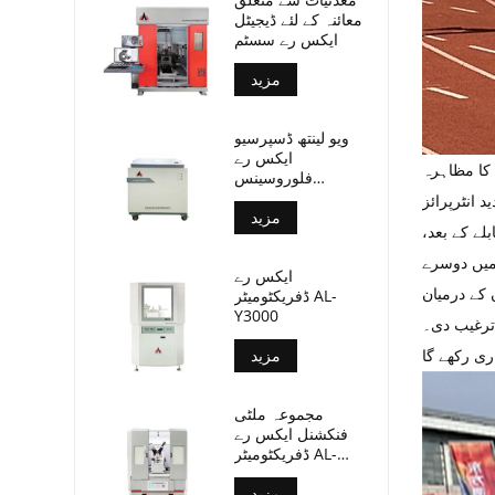
معائنہ کے لئے ڈیجیٹل
ایکس رے سسٹم
مزید
ویو لینتھ ڈسپرسیو
ایکس رے
 کا مظاہرہ
فلوروسینس
سپیکٹرو میٹر (AL-
 انٹرپرائز
بی پی-3000)
مزید
لے کے بعد،
 میں دوسرے
ایکس رے
 کے درمیان
ڈفریکٹومیٹر AL-
Y3000
 ترغیب دی۔
مزید
مجموعہ ملٹی
فنکشنل ایکس رے
ڈفریکٹومیٹر AL-
Y3500
مزید