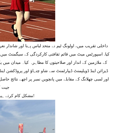
داخلی تقریب میں، اولونگ ٹیم نے متحد لباس پہنا اور شاندار نع
کیا. اسپورٹس میٹ میں قائم ثقافتی کارکردگی کے سیگمنٹ میں 
کے ملازمین کے انداز اور صلاحیتوں کا مظاہرہ کیا۔ میدان میں ی
ڈیزائن اینڈ ڈویلپمنٹ ڈیپارٹمنٹ سے شاو چنہاؤ اور پروڈکشن اینڈ
اور لمبی چھلانگ کے مقابلے میں پانچویں نمبر پر اچھے نتائج حا
جیت ک
مشکل کام کرتے ہیں. اولونگ جامع احیاء میں نئی ​​پیش رفتوں میں بھی زیادہ سے زیادہ شراکت جاری رکھے گا!