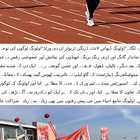
رے لگائے"اولونگ ڈیوائن لائٹ، ڈریگن ٹریولز ان دی ورلڈ"اولونگ لوگوں کی توجہ
شاندار گانگ اور ڈرم، رنگ برنگے جھنڈوں کی نمائش اور خصوصی رقص نے جدید
کے بعد دیگرے تالیاں، ڈھول، قہقہے اور جشن گونجتے رہے۔ ایک دن کے شدید مقاب
 مینوفیکچرنگ ڈیپارٹمنٹ کے گاؤ لیلی نے بالترتیب ٹھوس گیند پھینکنے کے مقابلے
صل کیے۔ اسپورٹس میٹ نے ٹیم ورک کے جذبے کا مظاہرہ کیا اور اولونگ کے لوگوں
ے تعاون کا مظاہرہ کیا، اور یہاں تک کہ ہر ایک کو بہادری سے آگے بڑھنے کی