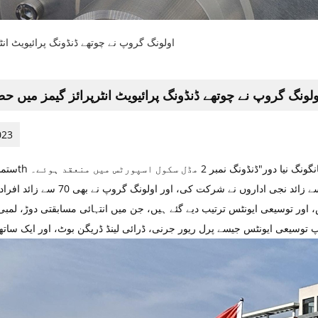
اولونگ گروپ نے چوتھے ڈنڈونگ پرائیویٹ انٹ
ولونگ گروپ نے چوتھے ڈنڈونگ پرائیویٹ انٹرپرائز گیمز میں حص
023
نگ نمبر 2 مڈل سکول اسپورٹس میں منعقد ہوئے۔
اس تقریب کا شاندار انعقاد کیا گیا، جس میں شہر کے 30 سے ​​زائد نجی اداروں نے
 اور توسیعی ایونٹس ترتیب دیے گئے ہیں، جن میں انتہائی مسابقتی دوڑ، لمبی 
توسیعی ایونٹس جیسے پرل ریور جرنی، ڈرائی لینڈ ڈریگن بوٹ، اور ایک ساتھ 