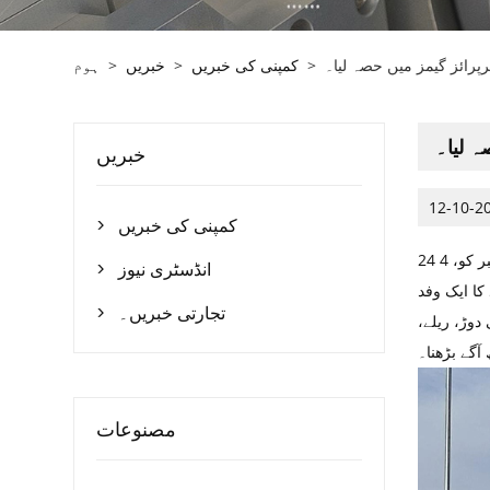
رپرائز گیمز میں حصہ لیا۔
>
کمپنی کی خبریں
>
خبریں
>
ہوم
ہ لیا۔
خبریں
12-10-2
کمپنی کی خبریں

انڈسٹری نیوز

 شرکت کی، اور اولونگ گروپ نے بھی 70 سے زائد افراد کا ایک وفد
تجارتی خبریں۔

دوڑ، ریلے،
آگے بڑھنا۔
مصنوعات