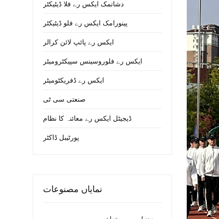
دشاتمک ایکس رے فلا ڈیٹیکٹر
پینورامک ایکس رے فلو ڈیٹیکٹر
ایکس رے پائپ لائن کرالر
ایکس رے فلوروسینس سپیکٹرومیٹر
ایکس رے ڈفریکٹومیٹر
صنعتی سی ٹی
ڈیجیٹل ایکس رے معائنہ کا نظام
پورٹیبل ڈاکٹر
نمایاں مصنوعات
معدنیات سے متعلق