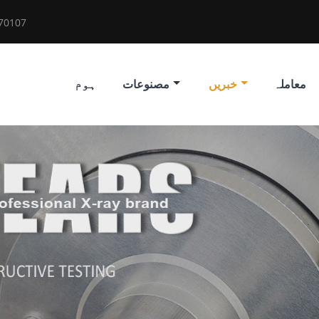
70107
معاملہ
خبریں
مصنوعات
ہوم