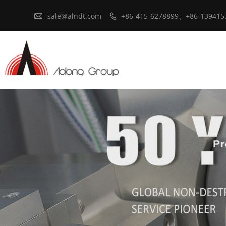

sale@alndt.com
+86-415-6278899、+86-139415
