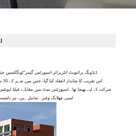
ا
24 ستمبر کو، 4th ڈنڈونگ پرائیویٹ انٹرپرائز اسپورٹس گیمز"ٹونگکسین جیانگونگ نیا دور"ڈنڈو
شرکت کے لیے بھیجا تھا۔ اسپورٹس میٹ میں مقابلے، فیلڈ ایونٹس،
لمبی چھلانگ وغیرہ شامل ہیں، نیز دلچسپ 